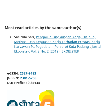
Most read articles by the same author(s)
Vivi Nila Sari,
Pengaruh Lingkungan Kerja, Disiplin,
Motivasi Dan Kepuasan Kerja Terhadap Prestasi Kerja
Karyawan Pt. Pegadaian (Persero) Kota Padang
,
Jurnal
Ekobistek: Vol. 8 No. 2 (2019): EKOBISTEK
e-ISSN:
2527-9483
p-ISSN:
2301-5268
DOI Prefix:
10.35134